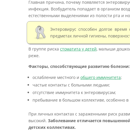
Главная причина, почему появляется энтеровиру
инфекция. Возбудитель попадает в организм воз
естественными выделениями из полости рта и но
Энтеровирус способен долгое время с
предметах личной гигиены, поверхност
В группе риска
стоматита у детей
, малыши дошко
реже.
Факторы, способствующие развитию болезни:
ослабление местного и
общего иммунитета
;
частые контакты с больными людьми;
отсутствие иммунитета к энтеровирусам;
пребывание в большом коллективе, особенно в
При личных контактах с зараженными риск разви
высокий.
Заболевание отличается повышенной 
детских коллективах.