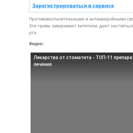
Зарегистрироваться в сервисе
Противовоспалительными и антимикробными свой
Эти травы заваривают кипятком, дают настоятьс
рта.
Видео:
Лекарства от стоматита - ТОП-11 препара
Watch this video on YouTube
лечения