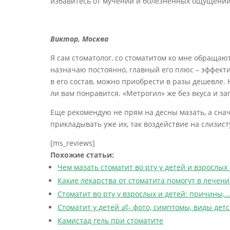
избавитесь от мучений и болезненных ощущений
Виктор, Москва
Я сам стоматолог, со стоматитом ко мне обращаю
назначаю постоянно, главный его плюс – эффекти
в его состав, можно приобрести в разы дешевле. 
ли вам понравится. «Метрогил» же без вкуса и за
Еще рекомендую не прям на десны мазать, а сна
прикладывать уже их, так воздействие на слизис
[ms_reviews]
Похожие статьи:
Чем мазать стоматит во рту у детей и взрослых 
Какие лекарства от стоматита помогут в лечен
Стоматит во рту у взрослых и детей: причины,…
Стоматит у детей 👶- фото, симптомы, виды дет
Камистад гель при стоматите