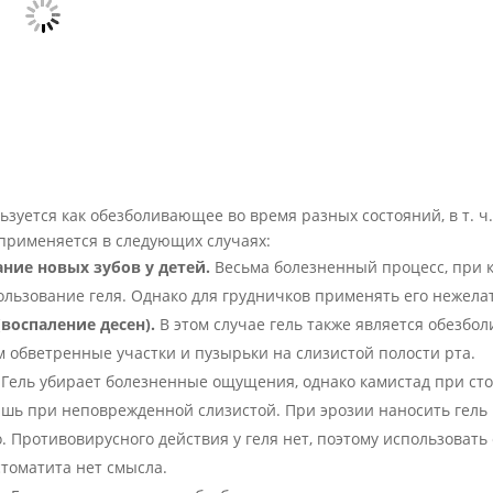
ьзуется как обезболивающее во время разных состояний, в т. ч.
 применяется в следующих случаях:
ние новых зубов у детей.
Весьма болезненный процесс, при 
ользование геля. Однако для грудничков применять его нежела
воспаление десен).
В этом случае гель также является обезбо
обветренные участки и пузырьки на слизистой полости рта.
Гель убирает болезненные ощущения, однако камистад при ст
шь при неповрежденной слизистой. При эрозии наносить гель
. Противовирусного действия у геля нет, поэтому использовать
стоматита нет смысла.