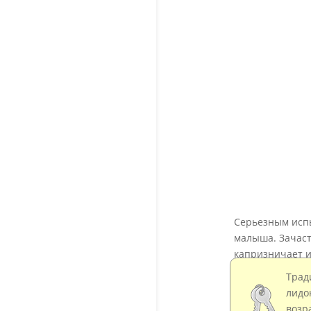
Серьезным испы
малыша. Зачас
капризничает и
Трад
лид
возр