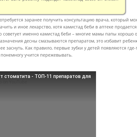
потребуется заранее получить консультацию врача, который мож
чить и иное лекарство, хотя камистад беби в аптеке продается
р советует именно камистад беби – многие мамы папы хорошо 
 назначения десны смазываются препаратом, это избавит ребенк
е заснуть. Как правило, первые зубки у детей появляются где-т
понемногу учится пережевывать.
т стоматита - ТОП-11 препаратов для
eo on YouTube