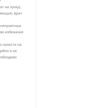
т
т на лунку).
омощью, врач
ь неприятные
 во избежание
о нанести на
добно и не
еобходимо