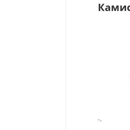
Камис
">