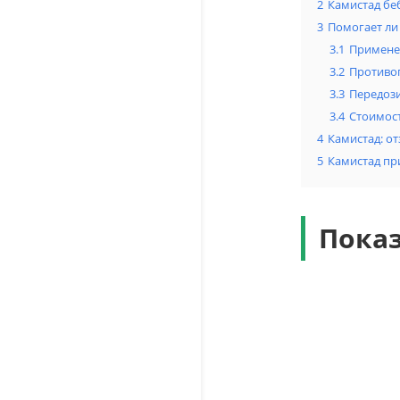
2
Камистад бе
3
Помогает ли
3.1
Применен
3.2
Противо
3.3
Передоз
3.4
Стоимост
4
Камистад: о
5
Камистад при
Пока