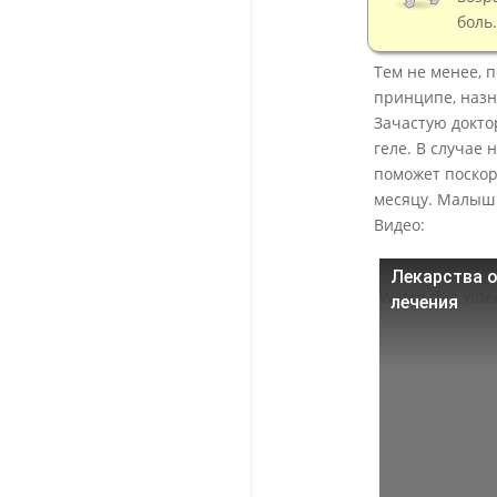
боль.
Тем не менее, 
принципе, назна
Зачастую докто
геле. В случае
поможет поскоре
месяцу. Малыш 
Видео:
Лекарства о
Watch this vid
лечения