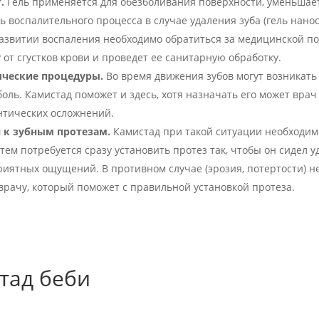
.
Гель применяется для обезболивания поверхности, уменьшае
 воспалительного процесса в случае удаления зуба (гель нанося
азвитии воспаления необходимо обратиться за медицинской п
 от сгустков крови и проведет ее санитарную обработку.
ческие процедуры.
Во время движения зубов могут возникат
оль. Камистад поможет и здесь, хотя назначать его может врач
нтических осложнений.
 к зубным протезам.
Камистад при такой ситуации необходим
тем потребуется сразу установить протез так, чтобы он сидел у
риятных ощущений. В противном случае (эрозия, потертости) н
 врачу, который поможет с правильной установкой протеза.
тад беби