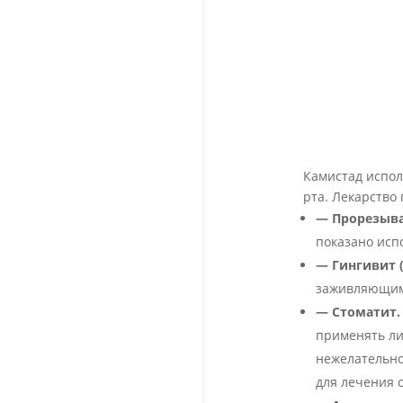
Камистад испол
рта. Лекарство
— Прорезыва
показано исп
— Гингивит (
заживляющим 
— Стоматит.
применять ли
нежелательно
для лечения 