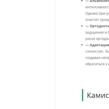
— Альвеолит
интенсивность
Однако при р
очистит лунку
— Ортодонти
ощущения и б
риска ортодо
— Адаптация
слизистую. За
создавал неп
обратиться к
Камис