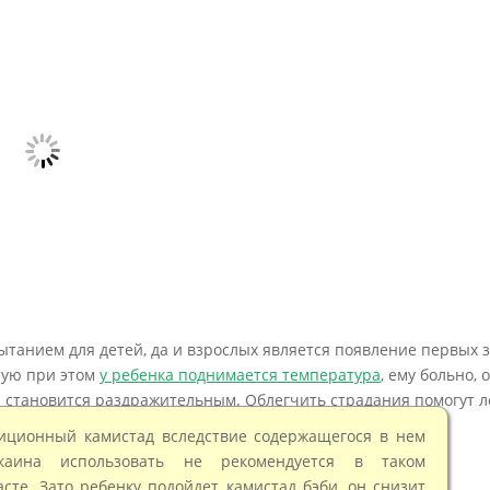
танием для детей, да и взрослых является появление первых з
тую при этом
у ребенка поднимается температура
, ему больно, 
 становится раздражительным. Облегчить страдания помогут л
иционный камистад вследствие содержащегося в нем
окаина использовать не рекомендуется в таком
асте. Зато ребенку подойдет камистад бэби, он снизит