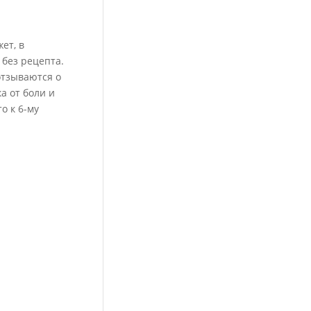
ет, в
 без рецепта.
отзываются о
а от боли и
о к 6-му