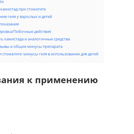
би
 камистад при стоматите
ие геля у взрослых и детей
показания
ировка/Побочные действия
ь камистада и аналогичные средства
тзывы и общие минусы препарата
 стоматите: минусы геля в использовании для детей
зания к применению