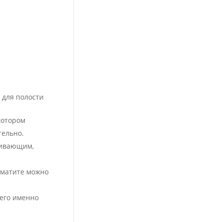
 для полости
котором
тельно.
ливающим,
оматите можно
 его именно