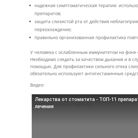
надежная симптоматическая терапия: исполь
препаратов;
защита слизистой рта от действия неблагопри
переохлаждение;
правильно организованная профилактика повт
У человека с ослабленным иммунитетом на фоне 
Необходимо следить за качеством дыхания и в с
помощью. Для профилактики сильного отека слиз
обязательно используют антигистаминные средст
Видео:
Лекарства от стоматита - ТОП-11 препара
Watch this video on YouTube
лечения