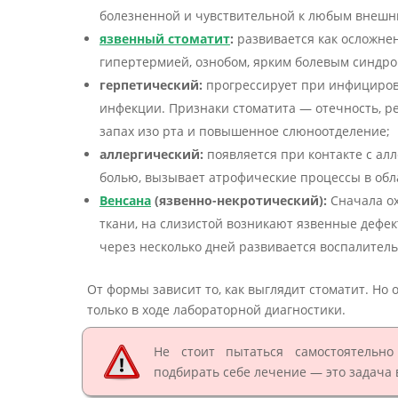
болезненной и чувствительной к любым внешн
язвенный стоматит
:
развивается как осложнен
гипертермией, ознобом, ярким болевым синдр
герпетический:
прогрессирует при инфициров
инфекции. Признаки стоматита — отечность, р
запах изо рта и повышенное слюноотделение;
аллергический:
появляется при контакте с алл
болью, вызывает атрофические процессы в обла
Венсана
(язвенно-некротический):
Сначала ох
ткани, на слизистой возникают язвенные дефек
через несколько дней развивается воспалител
От формы зависит то, как выглядит стоматит. Н
только в ходе лабораторной диагностики.
Не стоит пытаться самостоятельн
подбирать себе лечение — это задача 