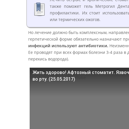
также поможет гель Метрогил Дент
профилактики. Их стоит использоват
или термических ожогов.
Но лечение должно быть комплексным, направле
герпетической форме обязательно назначают пр
инфекций используют антибиотики.
Неизменны
Ее проводят при всех формах болезни 3-4 раза 
перекись водорода).
Жить здорово! Афтозный стоматит. Язво
Watch this video on YouTube
во рту. (25.05.2017)