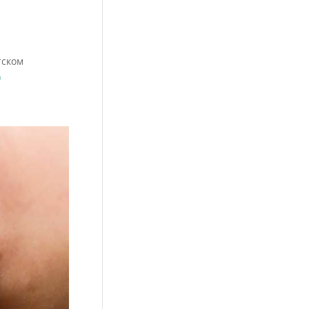
тском
)