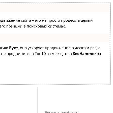
одвижение сайта – это не просто процесс, а целый
го позиций в поисковых системах.
логию
Буст
, она ускоряет продвижение в десятки раз, а
 не продвинется в Топ10 за месяц, то в
SeoHammer
за
Ресурс stomatita.ru