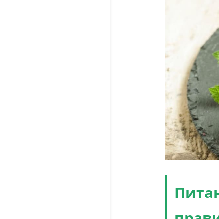
Пита
прав