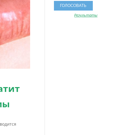
Результаты
атит
мы
оводится