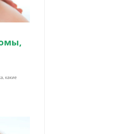
томы,
а, какие