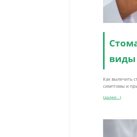
Стома
виды 
Как вылечить ст
симптомы и при
(далее…)