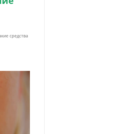
шие
акие средства