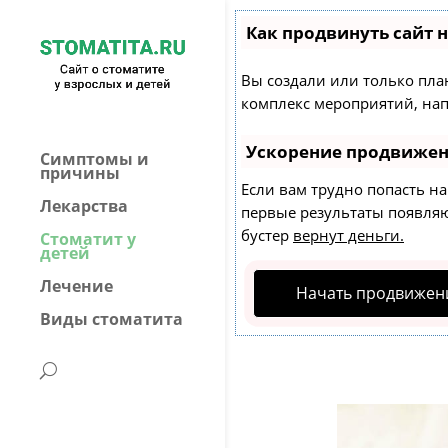
Как продвинуть сайт 
Вы создали или только план
комплекс мероприятий, нап
Ускорение продвиже
Симптомы и
причины
Если вам трудно попасть н
Лекарства
первые результаты появляют
бустер
вернут деньги.
Стоматит у
детей
Лечение
Начать продвижени
Виды стоматита