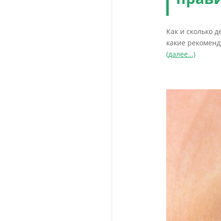
Как и сколько д
какие рекоменд
(далее…)