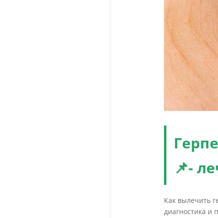
Герпе
📌- л
Как вылечить г
диагностика и 