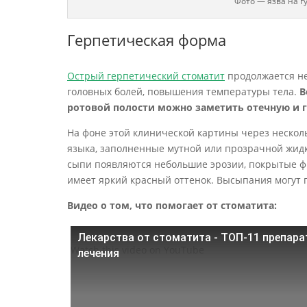
Фото — язва на г
Герпетическая форма
Острый герпетический стоматит
продолжается не
головных болей, повышения температуры тела.
В
ротовой полости можно заметить отечную и 
На фоне этой клинической картины через несколь
языка, заполненные мутной или прозрачной жидк
сыпи появляются небольшие эрозии, покрытые фи
имеет яркий красный оттенок. Высыпания могут по
Видео о том, что помогает от стоматита:
Лекарства от стоматита - ТОП-11 препара
Watch this video on YouTube
лечения