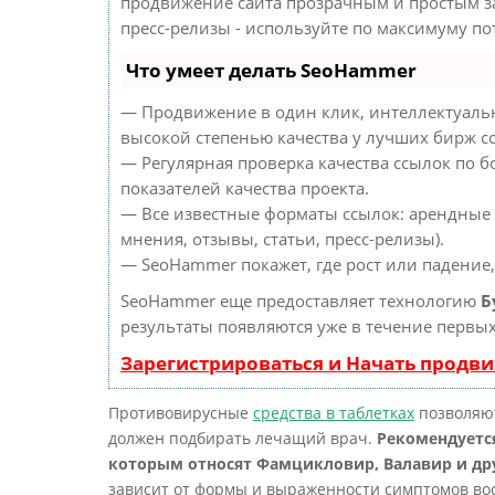
продвижение сайта прозрачным и простым за
пресс-релизы - используйте по максимуму п
Что умеет делать SeoHammer
— Продвижение в один клик, интеллектуальн
высокой степенью качества у лучших бирж с
— Регулярная проверка качества ссылок по б
показателей качества проекта.
— Все известные форматы ссылок: арендные 
мнения, отзывы, статьи, пресс-релизы).
— SeoHammer покажет, где рост или падение,
SeoHammer еще предоставляет технологию
Б
результаты появляются уже в течение первых
Зарегистрироваться и Начать продв
Противовирусные
средства в таблетках
позволяют
должен подбирать лечащий врач.
Рекомендуетс
которым относят Фамцикловир, Валавир и др
зависит от формы и выраженности симптомов вос