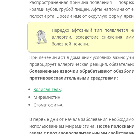
Распространенная причина появления — повреж
краями зубов, грубой пищей. Афты напоминают ед
полости рта. Эрозии имеют округлую форму, ярки
Нередко афтозный тип появляется 
аллергии, вследствие снижения им
болезней печени.
При лечении афт в домашних условиях важно уч
провоцирует аллергическая реакция, обязатель
болезненные язвочки обрабатывают обезбол
противовоспалительными средствами:
Холисал-гель
;
Мирамистин;
Стоматофит-А.
В первые дни от начала заболевания необходимо 
использованием Мирамистина.
После полоскан
гелем с противовоспалительными свойствами